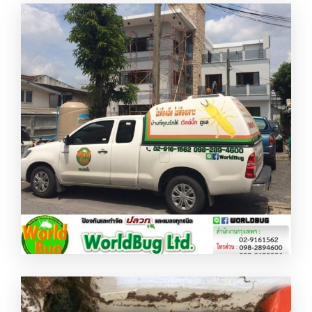
ห้างหุ้นส่วนจำกัด เวิลด์บั๊ก