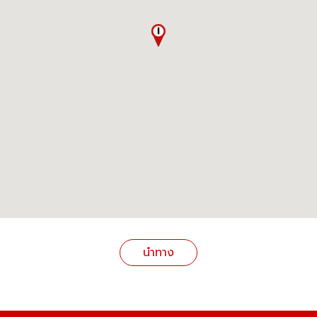
นำทาง