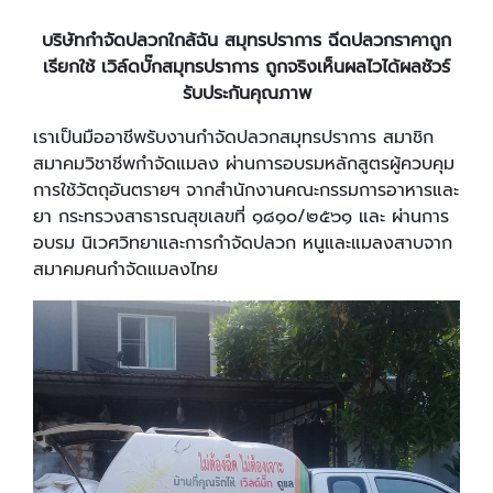
บริษัทกำจัดปลวกใกล้ฉัน สมุทรปราการ ฉีดปลวกราคาถูก
เรียกใช้ เวิล์ดบั๊กสมุทรปราการ ถูกจริงเห็นผลไวได้ผลชัวร์
รับประกันคุณภาพ
เราเป็นมืออาชีพรับงานกำจัดปลวกสมุทรปราการ สมาชิก
สมาคมวิชาชีพกำจัดแมลง ผ่านการอบรมหลักสูตรผู้ควบคุม
การใช้วัตถุอันตรายฯ จากสำนักงานคณะกรรมการอาหารและ
ยา กระทรวงสาธารณสุขเลขที่ ๑๘๑๐/๒๕๖๑ และ ผ่านการ
อบรม นิเวศวิทยาและการกำจัดปลวก หนูและแมลงสาบจาก
สมาคมคนกำจัดแมลงไทย